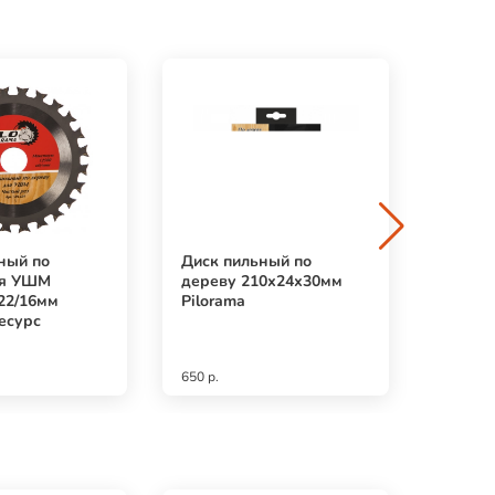
ный по
Диск пильный по
Диск 
ля УШМ
дереву 210х24х30мм
дерев
22/16мм
Pilorama
180/18
есурс
Pilora
650 р.
469 р.