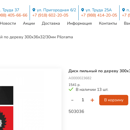
. Труда 37
ул. Пригородная 6/2
ул. Труда 25А
п
988) 405-66-66
+7 (918) 602-20-05
+7 (988) 414-20-05
+7 (
Новости
Акции
Доставка
Информация
Контакты
Ва
й по дереву 300х36х32/30мм Pilorama
Диск пильный по дереву 300х
А0000023682
1541 р.
В наличии 13 шт.
-
+
В корзину
503036