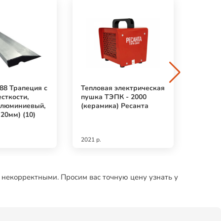
88 Трапеция с
Тепловая электрическая
Диск а
сткости,
пушка ТЭПК - 2000
Череп
алюминиевый,
(керамика) Ресанта
100мм 
20мм) (10)
2021 р.
220 р.
 некорректными. Просим вас точную цену узнать у