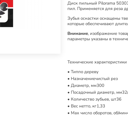
Диск пильный Pilorama 5030
пил. Применяется для реза 
Зубья оснастки оснащены тв
которые обеспечивают длите
Внимание
, изображение това
параметры указаны в техниче
Технические характеристики 
Тип
по дереву
Назначение
чистый рез
Диаметр, мм
300
Посадочный диаметр, мм
32
Количество зубьев, шт
36
Вес нетто, кг
1,33
Max число оборотов, об/мин