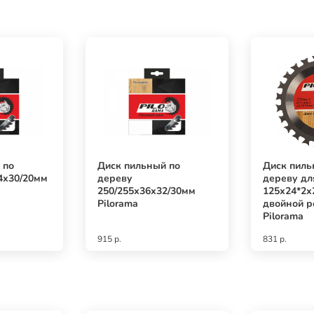
 по
Диск пильный по
Диск пиль
4х30/20мм
дереву
дереву д
250/255х36х32/30мм
125х24*2х
Pilorama
двойной р
Pilorama
915 р.
831 р.