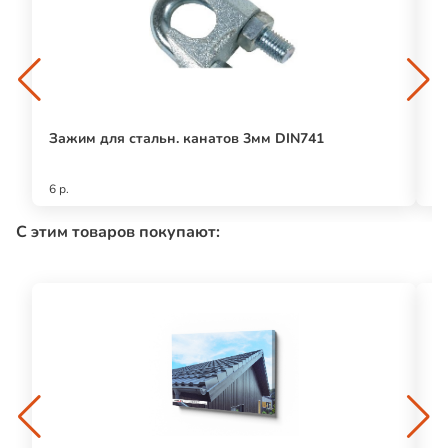
Зажим для стальн. канатов 3мм DIN741
Т
(
6 р.
59
С этим товаров покупают: