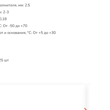
олнителя, мм:
2.5
ч:
2-3
0,18
C:
От -50 до +70
т и основания, °C:
От +5 до +30
25 шт