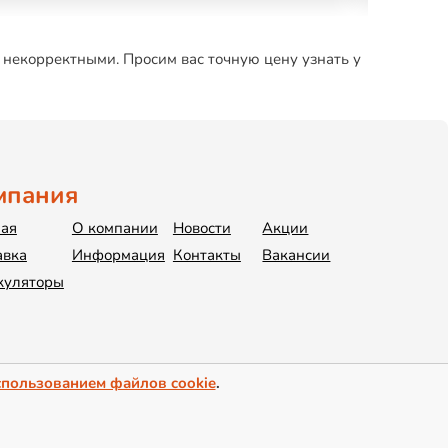
 некорректными. Просим вас точную цену узнать у
мпания
ная
О компании
Новости
Акции
авка
Информация
Контакты
Вакансии
куляторы
спользованием файлов cookie
.