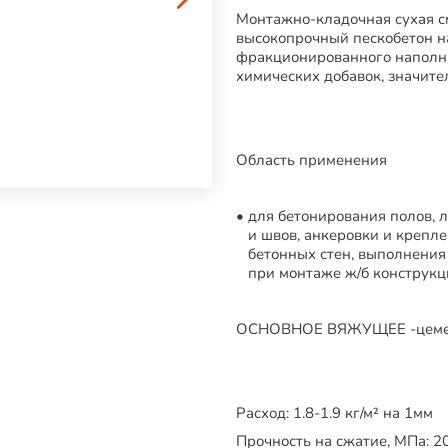
Монтажно-кладочная сухая с
высокопрочный пескобетон н
фракционированного наполни
химических добавок, значит
Область применения
для бетонирования полов, л
и швов, анкеровки и крепл
бетонных стен, выполнения
при монтаже ж/б конструкц
ОСНОВНОЕ ВЯЖУЩЕЕ -цеме
Расход:
1.8-1.9 кг/м² на 1мм
Прочность на сжатие, МПа:
2