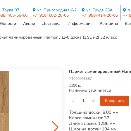
. Труда 37
ул. Пригородная 6/2
ул. Труда 25А
п
988) 405-66-66
+7 (918) 602-20-05
+7 (988) 414-20-05
+7 (
Новости
Акции
Доставка
Информация
Контакты
Ва
кет ламинированный Harmony Дуб доска (1.91 м2) 32 класс
Паркет ламинированный Harmo
УТ000003387
1150 р.
Наличие уточняется
-
+
В корзину
Толщина доски: 8.00 мм.
Класс ламината: 32
Длина доски: 1286 мм.
Ширина доски: 194 мм.