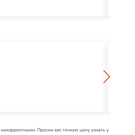
Паркет лам
1150 р.
Перфоратор
7121 р.
 некорректными. Просим вас точную цену узнать у