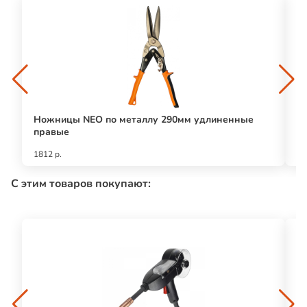
Ножницы NEO по металлу 290мм удлиненные
Н
правые
1812 р.
50
С этим товаров покупают: