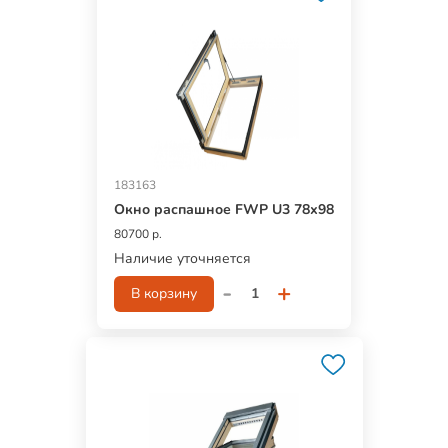
183163
Окно распашное FWР U3 78х98
80700 р.
Наличие уточняется
-
+
В корзину