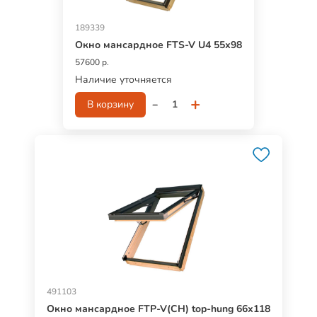
189339
Окно мансардное FTS-V U4 55х98
57600 р.
Наличие уточняется
-
+
В корзину
491103
Окно мансардное FTP-V(CH) top-hung 66х118