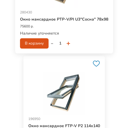
280430
Окно мансардное РТР-V/PI U3"Сосна" 78х98
75600 р.
Наличие уточняется
-
+
В корзину
196950
Окно мансардное FTP-V P2 114х140