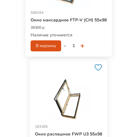
568164
Окно мансардное FTP-V (CH) 55х98
39300 р.
Наличие уточняется
-
+
В корзину
183385
Окно распашное FWР U3 55х98