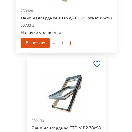
280428
Окно мансардное РТР-V/PI U3"Сосна" 66х98
70700 р.
Наличие уточняется
-
+
В корзину
200180
Окно мансардное FTP-V P2 78х98