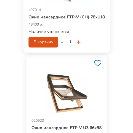
497014
Окно мансардное FTP-V (CH) 78х118
48400 р.
Наличие уточняется
-
+
В корзину
020923
Окно мансардное FTP-V U3 66х98