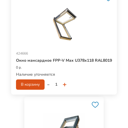
424666
Окно мансардное FPP-V Max U378х118 RAL8019
0 р.
Наличие уточняется
-
+
В корзину