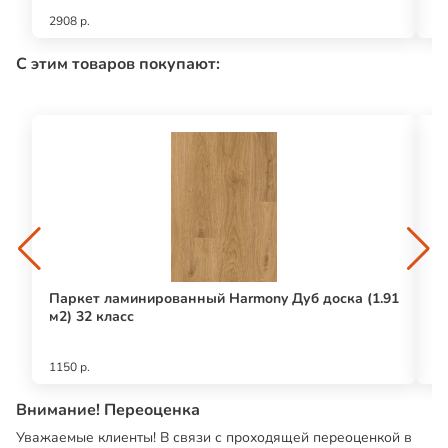
2908 р.
88
С этим товаров покупают:
Паркет ламинированный Harmony Дуб доска (1.91
Ш
м2) 32 класс
П
1150 р.
12
Внимание! Переоценка
Уважаемые клиенты! В связи с проходящей переоценкой в