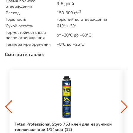
Время полного
3-5 дней
отверждения
2
Расход
150-300 г/м
Горючесть
горючий до отверждения
Сухой остаток
61% ± 3%
Термостойкость шва
от -20°C до +60°C
после отверждения
Температура хранения
+5°C до +25°C
Смотрите также:
Tytan Professional Styro 753 клей для наружной
К
теплоизоляции 1/14кв.м (12)
мл