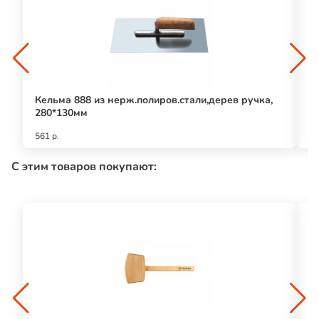
Кельма 888 из нерж.полиров.стали,дерев ручка,
К
280*130мм
561 р.
19
С этим товаров покупают: