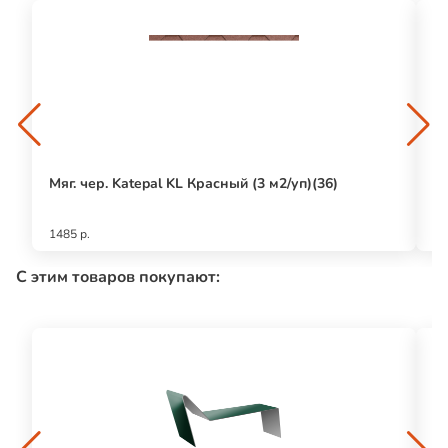
Мяг. чер. Katepal KL Красный (3 м2/уп)(36)
Мя
м
1485 р.
23
С этим товаров покупают: