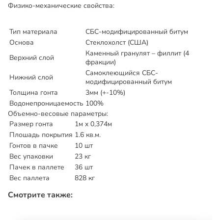
Физико-механические свойства:
Тип материала
СБС-модифицированный битум
Основа
Стеклохолст (США)
Каменный гранулят – филлит (4
Верхний слой
фракции)
Самоклеющийся СБС-
Нижний слой
модифицированный битум
Толщина гонта
3мм (+-10%)
Водонепроницаемость
100%
Объемно-весовые параметры:
Размер гонта
1м х 0,374м
Плошадь покрытия
1.6 кв.м.
Гонтов в пачке
10 шт
Вес упаковки
23 кг
Пачек в паллете
36 шт
Вес паллета
828 кг
Смотрите также: