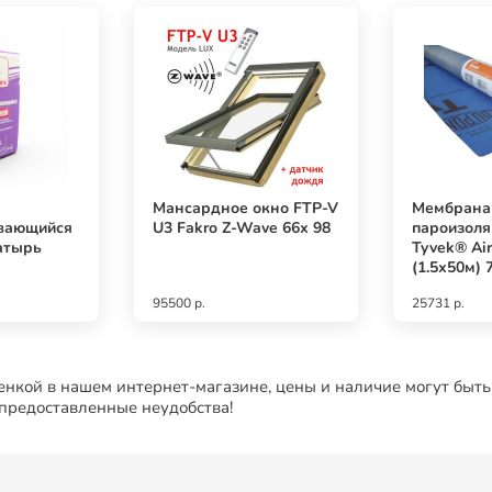
Мансардное окно FTP-V
Мембрана
вающийся
U3 Fakro Z-Wave 66х 98
пароизол
атырь
Tyvek® Аi
(1.5х50м) 
95500 р.
25731 р.
нкой в нашем интернет-магазине, цены и наличие могут быть
 предоставленные неудобства!