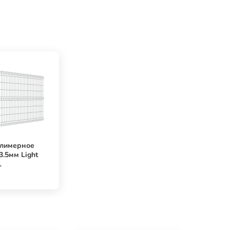
олимерное
3.5мм Light
L