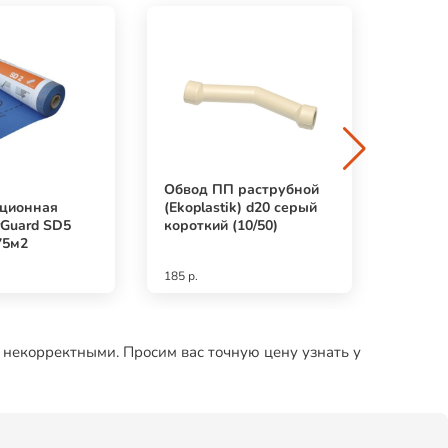
Обвод ПП раструбной
Сверло
яционная
(Ekoplastik) d20 серый
полир
rGuard SD5
короткий (10/50)
1,0мм 
75м2
" (5шт)
185 р.
73 р.
 некорректными. Просим вас точную цену узнать у