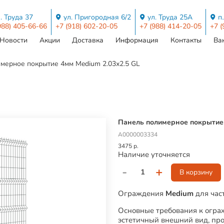
. Труда 37
ул. Пригородная 6/2
ул. Труда 25А
п
988) 405-66-66
+7 (918) 602-20-05
+7 (988) 414-20-05
+7 (
Новости
Акции
Доставка
Информация
Контакты
Ва
мерное покрытие 4мм Medium 2.03х2.5 GL
Панель полимерное покрытие 
А0000003334
3475 р.
Наличие уточняется
-
+
В корзину
Ограждения
Medium
для час
Основные требования к ограж
эстетичный внешний вид, про