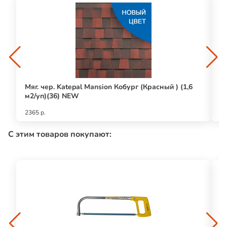
Мяг. чер. Katepal Mansion Кобург (Красный ) (1,6
Ka
м2/уп)(36) NEW
(1
2365 р.
11
С этим товаров покупают: