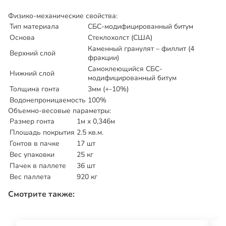
Физико-механические свойства:
Тип материала
СБС-модифицированный битум
Основа
Стеклохолст (США)
Каменный гранулят – филлит (4
Верхний слой
фракции)
Самоклеющийся СБС-
Нижний слой
модифицированный битум
Толщина гонта
3мм (+-10%)
Водонепроницаемость
100%
Объемно-весовые параметры:
Размер гонта
1м х 0,346м
Плошадь покрытия
2.5 кв.м.
Гонтов в пачке
17 шт
Вес упаковки
25 кг
Пачек в паллете
36 шт
Вес паллета
920 кг
Смотрите также: