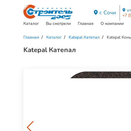
ул
г. Сочи
+7 (
Каталог
Вы смотрели
Главная
О компании
Главная
Каталог
Katepal Катепал
Katepal Кон
Katepal Катепал