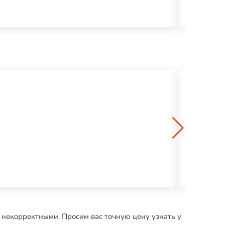
Мяг. чер. K
1430 р.
Угол наруж
1764 р.
 некорректными. Просим вас точную цену узнать у