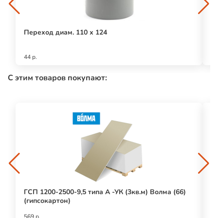
Переход диам. 110 х 124
О
44 р.
18
С этим товаров покупают:
ГСП 1200-2500-9,5 типа А -УК (3кв.м) Волма (66)
Ш
(гипсокартон)
569 р.
91