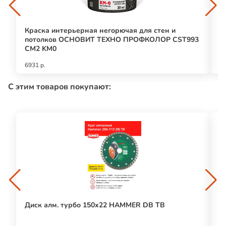
Краска интерьерная негорючая для стен и
И
потолков ОСНОВИТ ТЕХНО ПРОФКОЛОР CST993
м
CM2 KM0
6931 р.
22
С этим товаров покупают:
Диск алм. турбо 150х22 HAMMER DB TB
П
уд