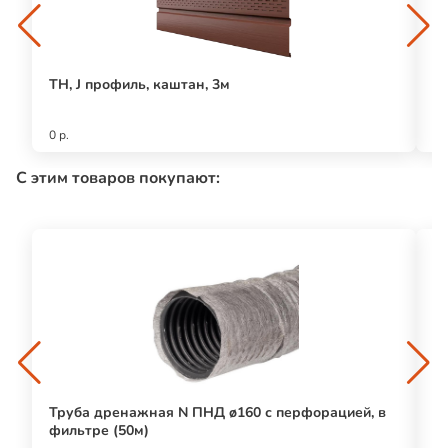
ТН, J профиль, каштан, 3м
Т
К
0 р.
0 р
С этим товаров покупают:
Труба дренажная N ПНД ø160 с перфорацией, в
Ди
фильтре (50м)