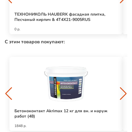
ТЕХНОНИКОЛЬ HAUBERK фасадная плитка,
ТН
Песчаный кирпич & 4T4X21-9005RUS
0 р.
0 р
С этим товаров покупают:
Бетоноконтакт Akrimax 12 кг для вн. и наруж
Б
работ (48)
(б
1848 р.
57