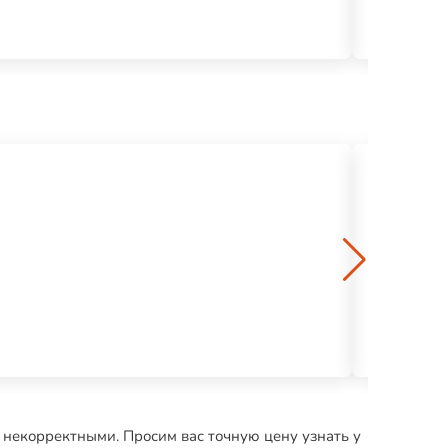
Диск отр. 
45 р.
Пила сабел
6013 р.
 некорректными. Просим вас точную цену узнать у