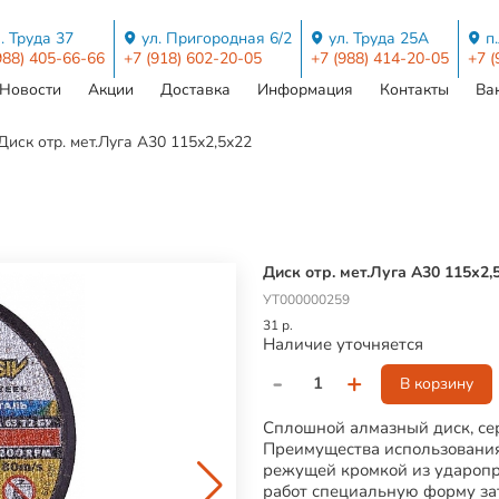
. Труда 37
ул. Пригородная 6/2
ул. Труда 25А
п
988) 405-66-66
+7 (918) 602-20-05
+7 (988) 414-20-05
+7 (
Новости
Акции
Доставка
Информация
Контакты
Ва
Диск отр. мет.Луга А30 115х2,5х22
Диск отр. мет.Луга А30 115х2,
УТ000000259
31 р.
Наличие уточняется
-
+
В корзину
Сплошной алмазный диск, се
Преимущества использования
режущей кромкой из ударопр
работ специальную форму за