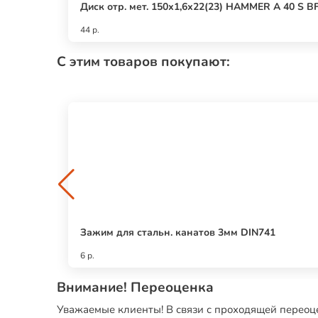
Диск отр. мет. 150х1,6х22(23) HAMMER A 40 S B
44 р.
С этим товаров покупают:
Зажим для стальн. канатов 3мм DIN741
6 р.
Внимание! Переоценка
Уважаемые клиенты! В связи с проходящей переоце