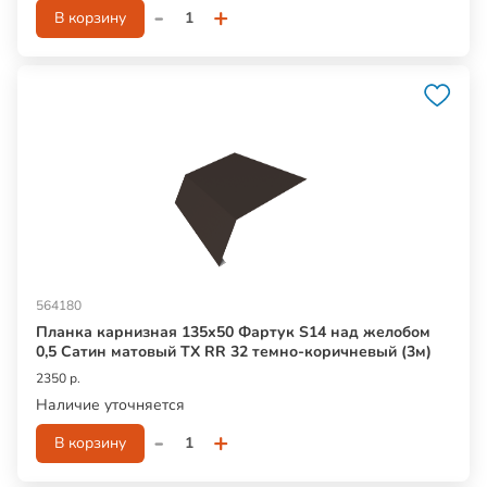
-
+
В корзину
564180
Планка карнизная 135х50 Фартук S14 над желобом
0,5 Сатин матовый ТХ RR 32 темно-коричневый (3м)
2350 р.
Наличие уточняется
-
+
В корзину