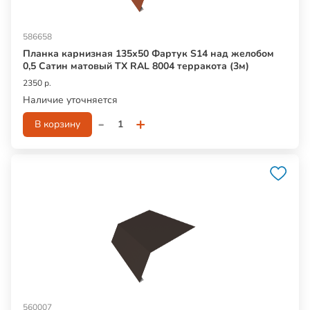
586658
Планка карнизная 135х50 Фартук S14 над желобом
0,5 Сатин матовый ТХ RAL 8004 терракота (3м)
2350 р.
Наличие уточняется
-
+
В корзину
560007