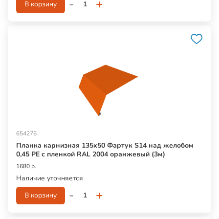
-
+
В корзину
654276
Планка карнизная 135х50 Фартук S14 над желобом
0,45 PE с пленкой RAL 2004 оранжевый (3м)
1680 р.
Наличие уточняется
-
+
В корзину