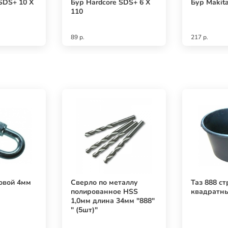
SDS+ 10 X
Бур Hardcore SDS+ 6 X
Бур Makit
110
89 р.
217 р.
овой 4мм
Сверло по металлу
Таз 888 с
полированное HSS
квадратны
1,0мм длина 34мм "888"
" (5шт)"