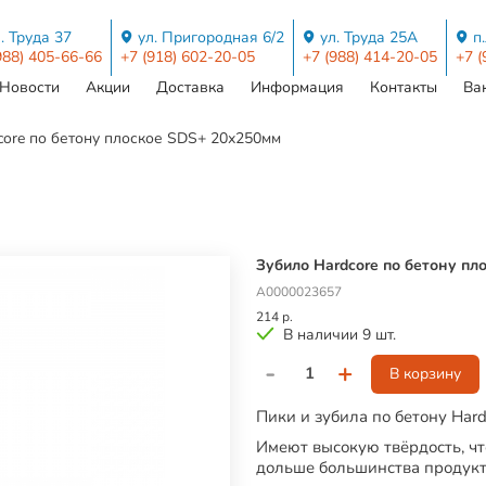
. Труда 37
ул. Пригородная 6/2
ул. Труда 25А
п
988) 405-66-66
+7 (918) 602-20-05
+7 (988) 414-20-05
+7 (
Новости
Акции
Доставка
Информация
Контакты
Ва
core по бетону плоское SDS+ 20х250мм
Зубило Hardcore по бетону п
А0000023657
214 р.
В наличии 9 шт.
-
+
В корзину
Пики и зубила по бетону Hard
Имеют высокую твёрдость, чт
дольше большинства продукт