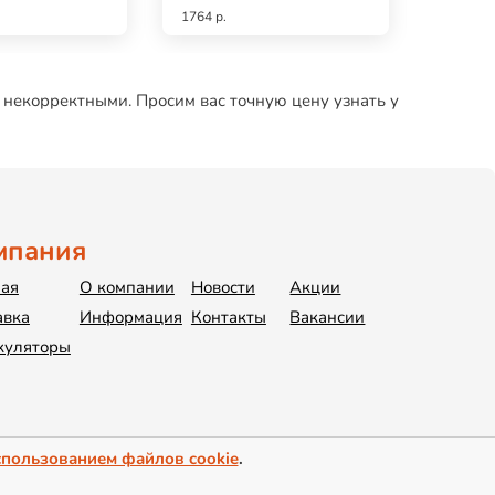
1764 р.
637 р.
 некорректными. Просим вас точную цену узнать у
мпания
ная
О компании
Новости
Акции
авка
Информация
Контакты
Вакансии
куляторы
спользованием файлов cookie
.