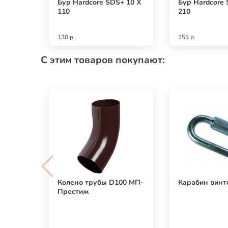
Бур Hardcore SDS+ 10 X
Бур Hardcore 
110
210
130 р.
155 р.
С этим товаров покупают:
Колено трубы D100 МП-
Карабин винт
Престиж