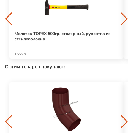
Молоток TOPEX 500гр, столярный, рукоятка из
М
стекловолокна
я
1555 р.
40
С этим товаров покупают: