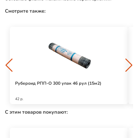
Смотрите также:
Рубероид РПП-О 300 упак 46 рул (15м2)
П
(7
42 р.
20
С этим товаров покупают: