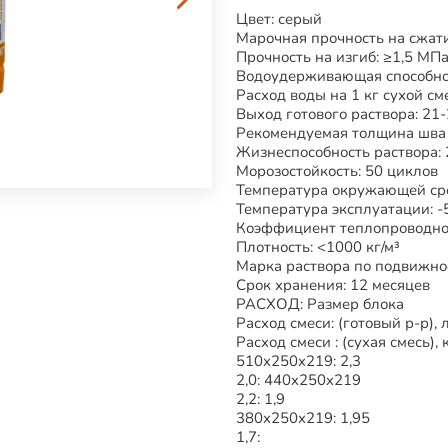
Цвет: серый
Марочная прочность на сжат
Прочность на изгиб: ≥1,5 МП
Водоудерживающая способно
Расход воды на 1 кг сухой сме
Выход готового раствора: 21
Рекомендуемая толщина шва 
Жизнеспособность раствора: 
Морозостойкость: 50 циклов
Температура окружающей сре
Температура эксплуатации: 
Коэффициент теплопроводност
Плотность: <1000 кг/м³
Марка раствора по подвижно
Срок хранения: 12 месяцев
РАСХОД: Размер блока
Расход смеси: (готовый р-р), 
Расход смеси : (сухая смесь), 
510x250x219: 2,3
2,0: 440x250x219
2,2: 1,9
380x250x219: 1,95
1,7: