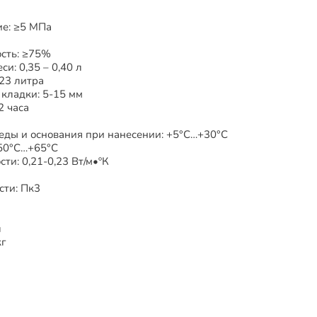
ие: ≥5 МПа
а
сть: ≥75%
си: 0,35 – 0,40 л
-23 литра
кладки: 5-15 мм
2 часа
ды и основания при нанесении: +5°С…+30°С
-50°С…+65°С
и: 0,21-0,23 Вт/м•ºК
сти: Пк3
л
кг