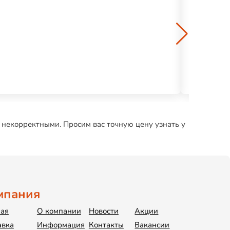
Доска теро
306 р.
 некорректными. Просим вас точную цену узнать у
мпания
ная
О компании
Новости
Акции
авка
Информация
Контакты
Вакансии