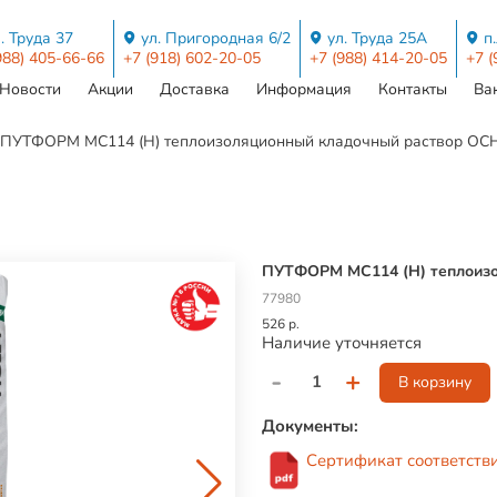
. Труда 37
ул. Пригородная 6/2
ул. Труда 25А
п
988) 405-66-66
+7 (918) 602-20-05
+7 (988) 414-20-05
+7 (
Новости
Акции
Доставка
Информация
Контакты
Ва
ПУТФОРМ MC114 (Н) теплоизоляционный кладочный раствор О
ПУТФОРМ MC114 (Н) теплоиз
77980
526 р.
Наличие уточняется
-
+
В корзину
Документы:
Сертификат соответств