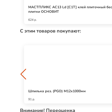
МАСТПЛИКС AC13 Ld [С1T] клей плиточный бесп
плитки ОСНОВИТ
624 р.
С этим товаров покупают:
Шпилька рез. (PGO) М12х1000мм
91 р.
Внимание! Переоценка