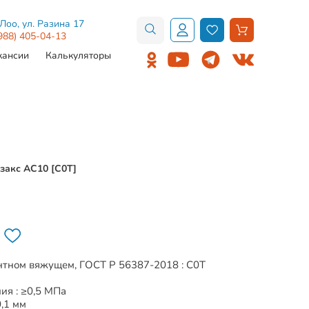
.Лоо, ул. Разина 17
988) 405-04-13
кансии
Калькуляторы
закс AC10 [C0Т]
ентном вяжущем, ГОСТ Р 56387-2018 : С0Т
ия : ≥0,5 МПа
0,1 мм