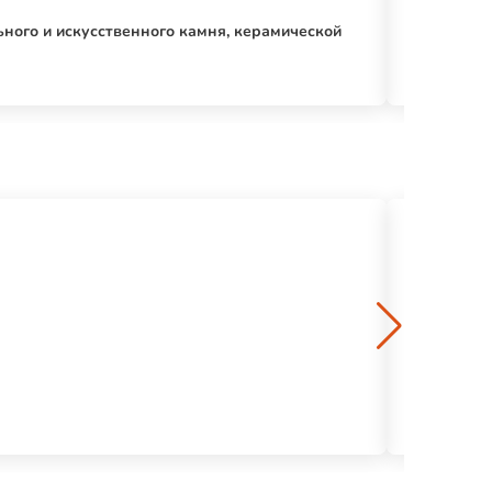
ного и искусственного камня, керамической
Мастпликс 
217 р.
Фанера ФСФ
1683 р.