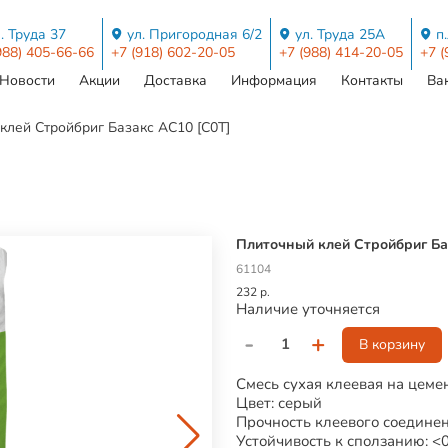
. Труда 37
ул. Пригородная 6/2
ул. Труда 25А
п
988) 405-66-66
+7 (918) 602-20-05
+7 (988) 414-20-05
+7 (
Новости
Акции
Доставка
Информация
Контакты
Ва
клей Стройбриг Базакс AC10 [C0Т]
Плиточный клей Стройбриг Ба
61104
232 р.
Наличие уточняется
-
+
В корзину
Смесь сухая клеевая на цем
Цвет: серый
Прочность клеевого соединен
Устойчивость к сползанию: <