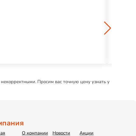
Степлер 88
1048 р.
 некорректными. Просим вас точную цену узнать у
мпания
ная
О компании
Новости
Акции