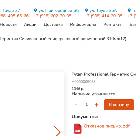
. Труда 37
ул. Пригородная 6/2
ул. Труда 25А
п
988) 405-66-66
+7 (918) 602-20-05
+7 (988) 414-20-05
+7 (
Новости
Акции
Доставка
Информация
Контакты
Ва
al Герметик Силиконовый Универсальный коричневый 310мл(12)
Tytan Professional Герметик
А0000009083
1046 р.
Наличие уточняется
-
+
В корзину
Документы:
Отказное письмо..pdf