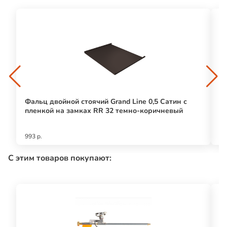
Фальц двойной стоячий Grand Line 0,5 Сатин с
Кл
пленкой на замках RR 32 темно-коричневый
п
993 р.
12
С этим товаров покупают: