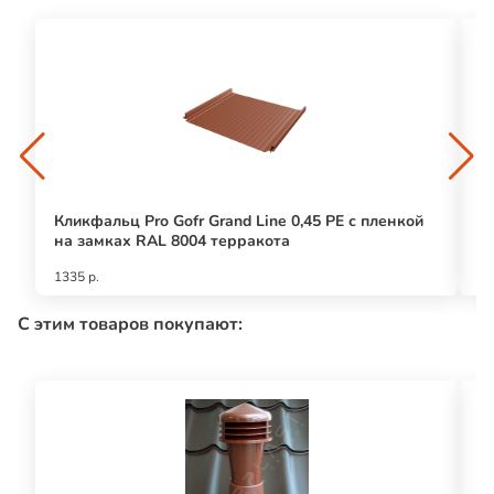
Кликфальц Pro Gofr Grand Line 0,45 PE с пленкой
Кл
на замках RAL 8004 терракота
п
1335 р.
14
С этим товаров покупают: