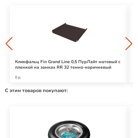
Кликфальц Fin Grand Line 0,5 ПурЛайт матовый с
Кл
пленкой на замках RR 32 темно-коричневый
п
0 р.
12
С этим товаров покупают: