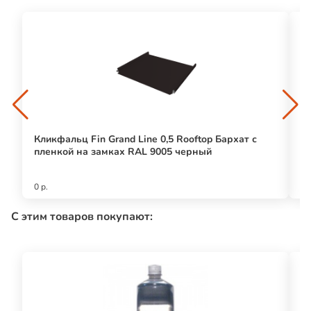
Кликфальц Fin Grand Line 0,5 Rooftop Бархат с
Фа
пленкой на замках RAL 9005 черный
С
0 р.
10
С этим товаров покупают: