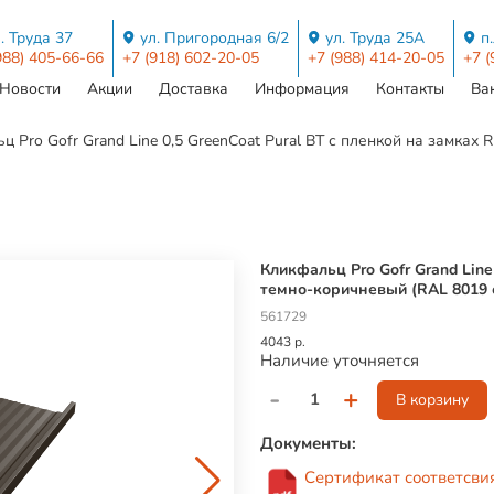
. Труда 37
ул. Пригородная 6/2
ул. Труда 25А
п
988) 405-66-66
+7 (918) 602-20-05
+7 (988) 414-20-05
+7 (
Новости
Акции
Доставка
Информация
Контакты
Ва
ц Pro Gofr Grand Line 0,5 GreenCoat Pural BT с пленкой на замка
Кликфальц Pro Gofr Grand Line
темно-коричневый (RAL 8019
561729
4043 р.
Наличие уточняется
-
+
В корзину
Документы:
Сертификат соответсвия