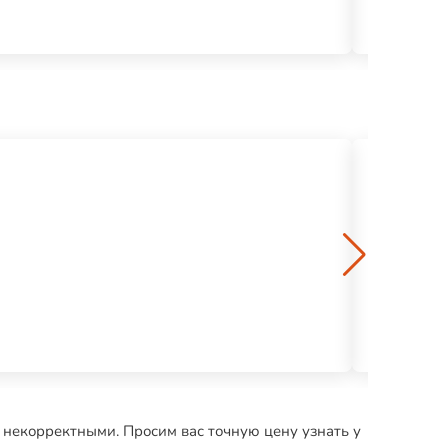
Фальц двой
1030 р.
Шинглас Та
4 р.
 некорректными. Просим вас точную цену узнать у