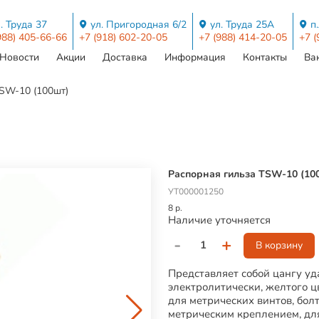
. Труда 37
ул. Пригородная 6/2
ул. Труда 25А
п
988) 405-66-66
+7 (918) 602-20-05
+7 (988) 414-20-05
+7 (
Новости
Акции
Доставка
Информация
Контакты
Ва
SW-10 (100шт)
Распорная гильза TSW-10 (10
УТ000001250
8 р.
Наличие уточняется
-
+
В корзину
Представляет собой цангу у
электролитически, желтого ц
для метрических винтов, бол
метрическим креплением, дл