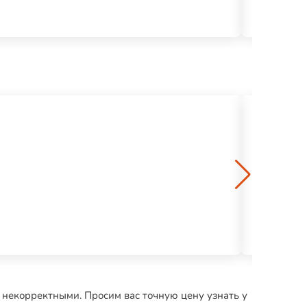
Дюбель (КР
5 р.
Телескопич
23 р.
 некорректными. Просим вас точную цену узнать у