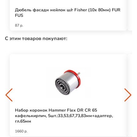
Дюбель фасадн нейлон ш/г Fisher (10x 80мм) FUR
Д
FUS
U
87 р.
19
С этим товаров покупают:
Набор коронок Hammer Flex DR CR 65
К
кафелькирпич, 5шт.:33,53,67,73,83мм+адаптер,
гл.65мм
1660 р.
22