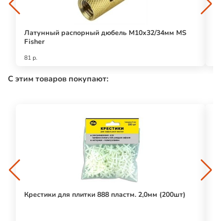
Латунный распорный дюбель М10х32/34мм MS
Д
Fisher
г
81 р.
10
С этим товаров покупают:
Крестики для плитки 888 пластм. 2,0мм (200шт)
F
к