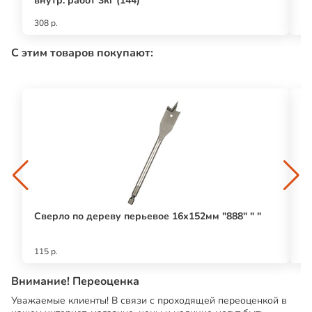
внутр. работ 3кг (144)"
п
308 р.
43
С этим товаров покупают:
Сверло по дереву перьевое 16х152мм "888" " "
К
80
115 р.
31
Внимание! Переоценка
Уважаемые клиенты! В связи с проходящей переоценкой в