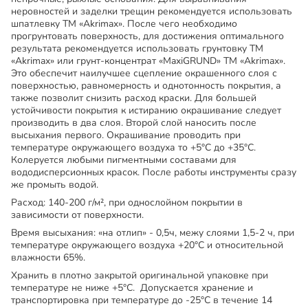
неровностей и заделки трещин рекомендуется использовать
шпатлевку ТМ «Akrimax». После чего необходимо
прогрунтовать поверхность, для достижения оптимального
результата рекомендуется использовать грунтовку ТМ
«Akrimax» или грунт-концентрат «MaxiGRUND» ТМ «Akrimax».
Это обеспечит наилучшее сцепление окрашенного слоя с
поверхностью, равномерность и однотонность покрытия, а
также позволит снизить расход краски. Для большей
устойчивости покрытия к истиранию окрашивание следует
производить в два слоя. Второй слой наносить после
высыхания первого. Окрашивание проводить при
температуре окружающего воздуха то +5°С до +35°С.
Колеруется любыми пигментными составами для
вододисперсионных красок. После работы инструменты сразу
же промыть водой.
Расход:
140-200 г/м², при однослойном покрытии в
зависимости от поверхности.
Время высыхания:
«на отлип» - 0,5ч, межу слоями 1,5-2 ч, при
температуре окружающего воздуха +20°С и относительной
влажности 65%.
Хранить
в плотно закрытой оригинальной упаковке при
температуре не ниже +5°С. Допускается хранение и
транспортировка при температуре до -25°С в течение 14