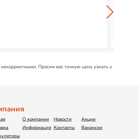
Саморез кр
3 р.
 некорректными. Просим вас точную цену узнать у
мпания
ная
О компании
Новости
Акции
авка
Информация
Контакты
Вакансии
куляторы