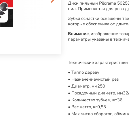
Диск пильный Pilorama 5025
пил. Применяется для реза 
Зубья оснастки оснащены тв
которые обеспечивают длите
Внимание
, изображение това
параметры указаны в техниче
Технические характеристики 
Тип
по дереву
Назначение
чистый рез
Диаметр, мм
250
Посадочный диаметр, мм
32
Количество зубьев, шт
36
Вес нетто, кг
0,85
Max число оборотов, об/мин