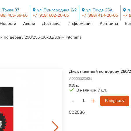
. Труда 37
ул. Пригородная 6/2
ул. Труда 25А
п
988) 405-66-66
+7 (918) 602-20-05
+7 (988) 414-20-05
+7 (
Новости
Акции
Доставка
Информация
Контакты
Ва
й по дереву 250/255х36х32/30мм Pilorama
Диск пильный по дереву 250/2
А0000023681
915 р.
В наличии 7 шт.
-
+
В корзину
502536