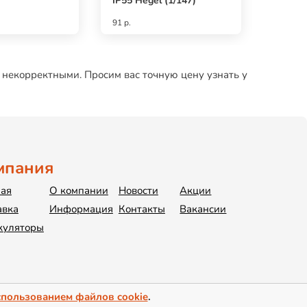
IP55 Hegel (1/147)
91 р.
176 р.
 некорректными. Просим вас точную цену узнать у
мпания
ная
О компании
Новости
Акции
авка
Информация
Контакты
Вакансии
куляторы
спользованием файлов cookie
.