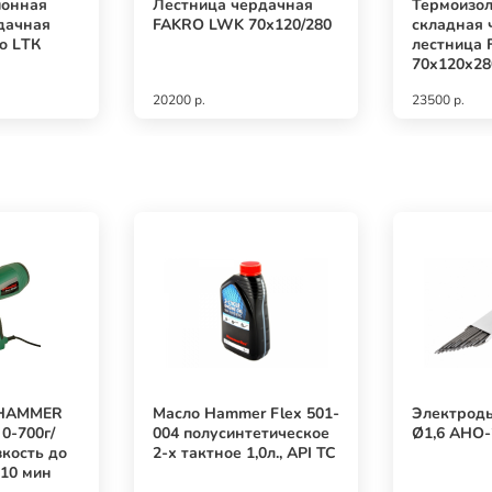
ионная
Лестница чердачная
Термоизо
дачная
FAKRO LWK 70х120/280
складная 
o LТК
лестница 
70x120x28
20200 р.
23500 р.
 HAMMER
Масло Hammer Flex 501-
Электрод
0-700г/
004 полусинтетическое
Ø1,6 АНО-2
зкость до
2-х тактное 1,0л., API TC
 10 мин