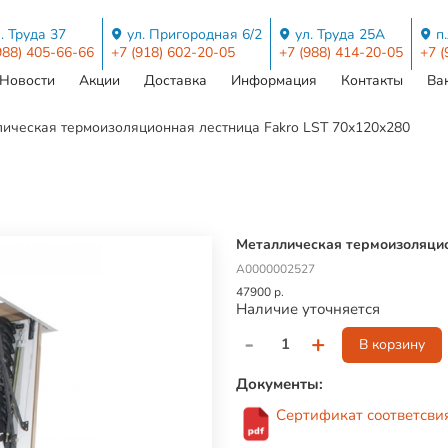
. Труда 37
ул. Пригородная 6/2
ул. Труда 25А
п
988) 405-66-66
+7 (918) 602-20-05
+7 (988) 414-20-05
+7 (
Новости
Акции
Доставка
Информация
Контакты
Ва
ическая термоизоляционная лестница Fakro LST 70х120х280
Металлическая термоизоляцио
А0000002527
47900 р.
Наличие уточняется
-
+
В корзину
Документы:
Сертификат соответсви