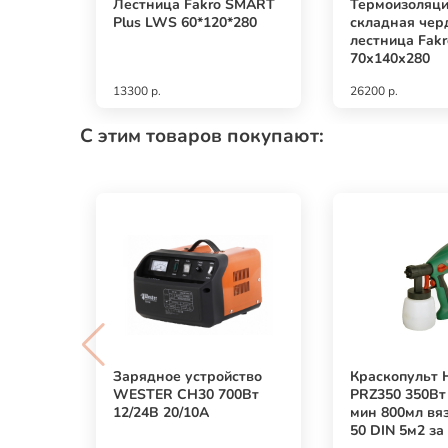
Лестница Fakro SMART
Термоизоляц
Plus LWS 60*120*280
складная чер
лестница Fakr
70х140х280
13300 р.
26200 р.
С этим товаров покупают:
Зарядное устройство
Краскопульт
WESTER CH30 700Вт
PRZ350 350Вт 
12/24В 20/10А
мин 800мл вя
50 DIN 5м2 за