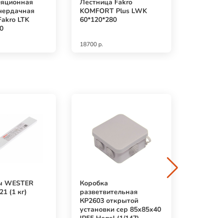
ляционная
Лестница Fakro
Лестн
чердачная
KOMFORT Plus LWK
FAKRO
Fakro LTK
60*120*280
термо
0
70х120
18700 р.
25900 р
ы WESTER
Коробка
Щетки
1 (1 кг)
разветвительная
Hitachi
КР2603 открытой
установки сер 85х85х40