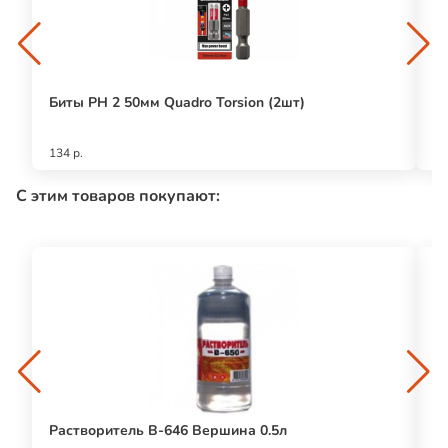
Биты PH 2 50мм Quadro Torsion (2шт)
Н
ка
134 р.
24
С этим товаров покупают:
Растворитель В-646 Вершина 0.5л
Ф